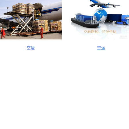
空运
空运