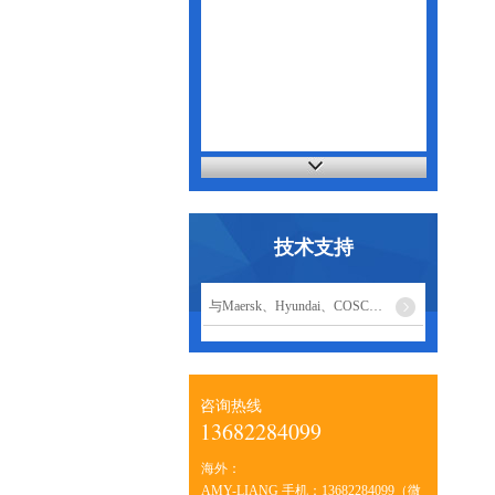
技术支持
与Maersk、Hyundai、COSCO、OOCL、CMA、MSC、APL等国际知名船公司保持着良好的合作关系。专业提供全世界的海运、空运、海陆空联运优质服务
咨询热线
13682284099
海外：
AMY-LIANG 手机：13682284099（微