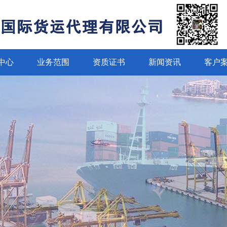
中心
业务范围
资质证书
新闻资讯
客户