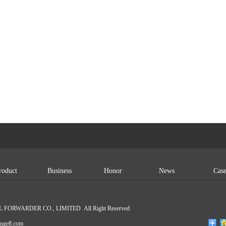
roduct
Business
Honor
News
Cas
ORWARDER CO., LIMITED All Right Reserved
uge8.com