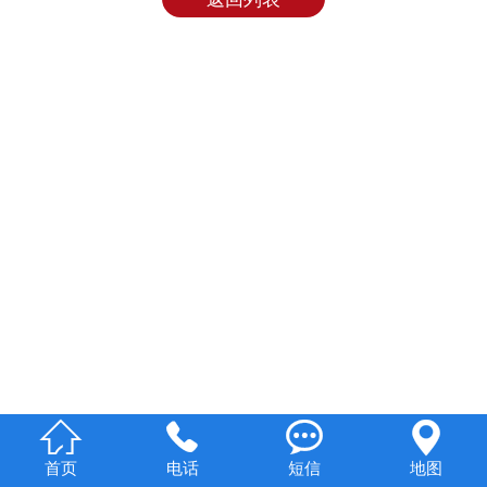




首页
电话
短信
地图