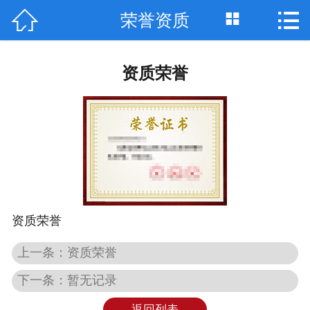



荣誉资质
网站首页

关于我们
资质荣誉
最新资讯
产品展示
技术支持
案例展示
资质荣誉
资质荣誉
上一条：资质荣誉
联系我们
下一条：暂无记录
English
返回列表